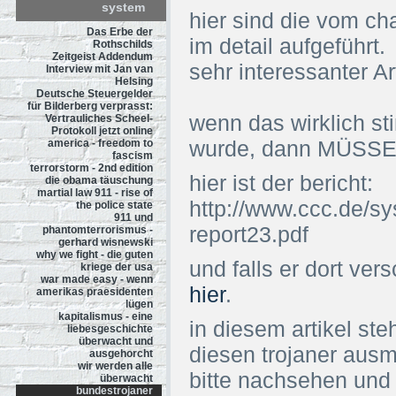
system
hier sind die vom c
Das Erbe der
im detail aufgeführt.
Rothschilds
Zeitgeist Addendum
sehr interessanter Art
Interview mit Jan van
Helsing
Deutsche Steuergelder
für Bilderberg verprasst:
wenn das wirklich st
Vertrauliches Scheel-
Protokoll jetzt online
wurde, dann MÜSSEN 
america - freedom to
fascism
terrorstorm - 2nd edition
hier ist der bericht:
die obama täuschung
martial law 911 - rise of
http://www.ccc.de/sy
the police state
911 und
report23.pdf
phantomterrorismus -
gerhard wisnewski
why we fight - die guten
und falls er dort ver
kriege der usa
war made easy - wenn
hier
.
amerikas praesidenten
lügen
kapitalismus - eine
in diesem artikel ste
liebesgeschichte
überwacht und
diesen trojaner aus
ausgehorcht
wir werden alle
bitte nachsehen und 
überwacht
bundestrojaner